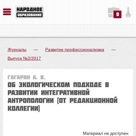
0
История. Обществознание. Методика преподавания. Учебные пособия
Русский язык. Литература. Филология. Лингвистика. Методика преподавания. Учебные пособия
Физика. Химия. Биология. Методика преподавания. Учебные пособия
Журналы
—
Развитие профессионализма
—
Выпуск №2/2017
Гагарин А. В.
Об экологическом подходе в
развитии интегративной
антропологии (от редакционной
коллегии)
Материал не доступен