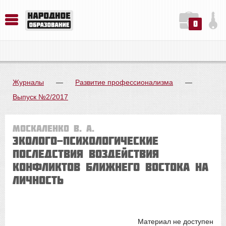
0
История. Обществознание. Методика преподавания. Учебные пособия
Русский язык. Литература. Филология. Лингвистика. Методика преподавания. Учебные пособия
Физика. Химия. Биология. Методика преподавания. Учебные пособия
Журналы
—
Развитие профессионализма
—
Выпуск №2/2017
Москаленко В. А.
ЭКОЛОГО-ПСИХОЛОГИЧЕСКИЕ
ПОСЛЕДСТВИЯ ВОЗДЕЙСТВИЯ
КОНФЛИКТОВ БЛИЖНЕГО ВОСТОКА НА
ЛИЧНОСТЬ
Материал не доступен