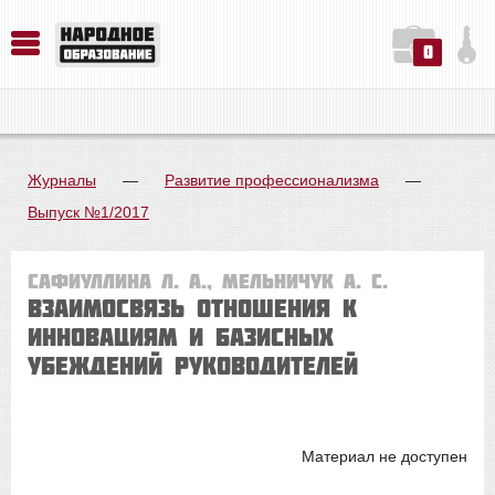
0
История. Обществознание. Методика преподавания. Учебные пособия
Русский язык. Литература. Филология. Лингвистика. Методика преподавания. Учебные пособия
Физика. Химия. Биология. Методика преподавания. Учебные пособия
Журналы
—
Развитие профессионализма
—
Выпуск №1/2017
Сафиуллина Л. А., Мельничук А. С.
ВЗАИМОСВЯЗЬ ОТНОШЕНИЯ К
ИННОВАЦИЯМ И БАЗИСНЫХ
УБЕЖДЕНИЙ РУКОВОДИТЕЛЕЙ
Материал не доступен