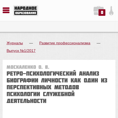
0
История. Обществознание. Методика преподавания. Учебные пособия
Русский язык. Литература. Филология. Лингвистика. Методика преподавания. Учебные пособия
Физика. Химия. Биология. Методика преподавания. Учебные пособия
Журналы
—
Развитие профессионализма
—
Выпуск №1/2017
Москаленко О. В.
РЕТРО-ПСИХОЛОГИЧЕСКИЙ АНАЛИЗ
БИОГРАФИИ ЛИЧНОСТИ КАК ОДИН ИЗ
ПЕРСПЕКТИВНЫХ МЕТОДОВ
ПСИХОЛОГИИ СЛУЖЕБНОЙ
ДЕЯТЕЛЬНОСТИ