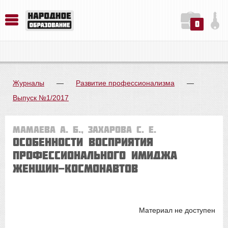
0
История. Обществознание. Методика преподавания. Учебные пособия
Русский язык. Литература. Филология. Лингвистика. Методика преподавания. Учебные пособия
Физика. Химия. Биология. Методика преподавания. Учебные пособия
Журналы
—
Развитие профессионализма
—
Выпуск №1/2017
Мамаева А. Б., Захарова С. Е.
ОСОБЕННОСТИ ВОСПРИЯТИЯ
ПРОФЕССИОНАЛЬНОГО ИМИДЖА
ЖЕНЩИН-КОСМОНАВТОВ
Материал не доступен