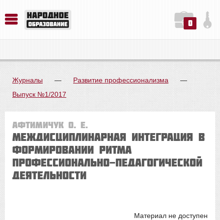
0
История. Обществознание. Методика преподавания. Учебные пособия
Русский язык. Литература. Филология. Лингвистика. Методика преподавания. Учебные пособия
Физика. Химия. Биология. Методика преподавания. Учебные пособия
Журналы
—
Развитие профессионализма
—
Выпуск №1/2017
Афтимичук О. Е.
МЕЖДИСЦИПЛИНАРНАЯ ИНТЕГРАЦИЯ В
ФОРМИРОВАНИИ РИТМА
ПРОФЕССИОНАЛЬНО-ПЕДАГОГИЧЕСКОЙ
ДЕЯТЕЛЬНОСТИ
Материал не доступен