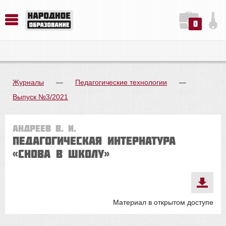
0
История. Обществознание. Методика преподавания. Учебные пособия
Русский язык. Литература. Филология. Лингвистика. Методика преподавания. Учебные пособия
Физика. Химия. Биология. Методика преподавания. Учебные пособия
Журналы
—
Педагогические технологии
—
Выпуск №3/2021
Андреев В. И.
Педагогическая интернатура
«Снова в школу»
Материал в открытом доступе