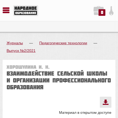
0
История. Обществознание. Методика преподавания. Учебные пособия
Русский язык. Литература. Филология. Лингвистика. Методика преподавания. Учебные пособия
Физика. Химия. Биология. Методика преподавания. Учебные пособия
Журналы
—
Педагогические технологии
—
Выпуск №2/2021
Хорошулина И. Н.
Взаимодействие сельской школы
и организации профессионального
образования
Материал в открытом доступе