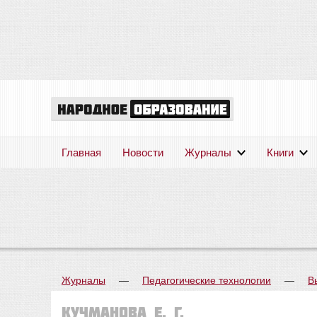
Главная
Новости
Журналы
Книги
Журналы
—
Педагогические технологии
—
В
Кучманова Е. Г.