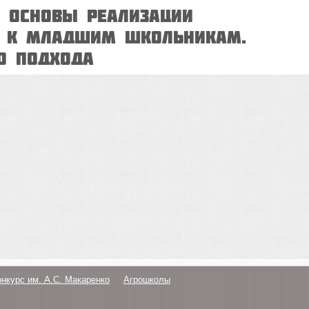
е основы реализации
а к младшим школьникам.
о подхода
онкурс им. А.С. Макаренко
Агрошколы