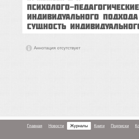
Психолого-педагогически
индивидуального подход
Сущность индивидуальног
Аннотация отсутствует
Главная
Новости
Журналы
Книги
Подписки
К