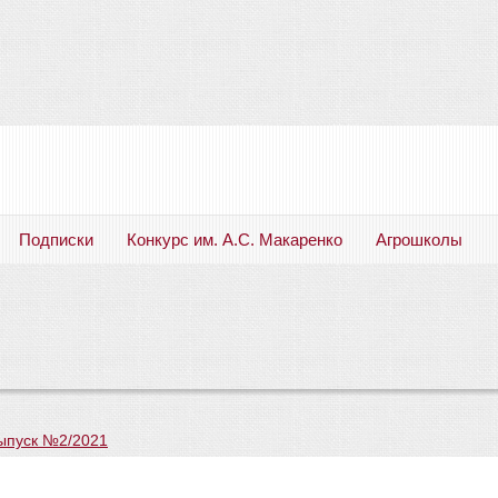
Подписки
Конкурс им. А.С. Макаренко
Агрошколы
Русский язык. Литература. Филология. Лингвистика. Методика преподавания. Учебные пособия
ыпуск №2/2021