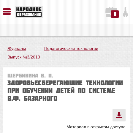
0
История. Обществознание. Методика преподавания. Учебные пособия
Русский язык. Литература. Филология. Лингвистика. Методика преподавания. Учебные пособия
Физика. Химия. Биология. Методика преподавания. Учебные пособия
Журналы
—
Педагогические технологии
—
Выпуск №3/2013
Щербинина В. П.
Здоровьесберегающие технологии
при обучении детей по системе
В.Ф. Базарного
Материал в открытом доступе