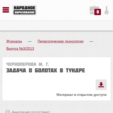
0
История. Обществознание. Методика преподавания. Учебные пособия
Русский язык. Литература. Филология. Лингвистика. Методика преподавания. Учебные пособия
Физика. Химия. Биология. Методика преподавания. Учебные пособия
Журналы
—
Педагогические технологии
—
Выпуск №3/2013
Черноперова М. Г.
Задача о болотах в тундре
Материал в открытом доступе
Аннотация отсутствует