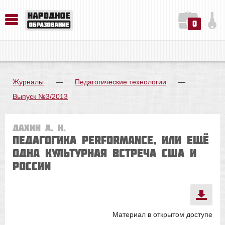
0
История. Обществознание. Методика преподавания. Учебные пособия
Русский язык. Литература. Филология. Лингвистика. Методика преподавания. Учебные пособия
Физика. Химия. Биология. Методика преподавания. Учебные пособия
Журналы
—
Педагогические технологии
—
Выпуск №3/2013
Дахин А. Н.
Педагогика performance, или Ещё
одна культурная встреча США и
России
Материал в открытом доступе