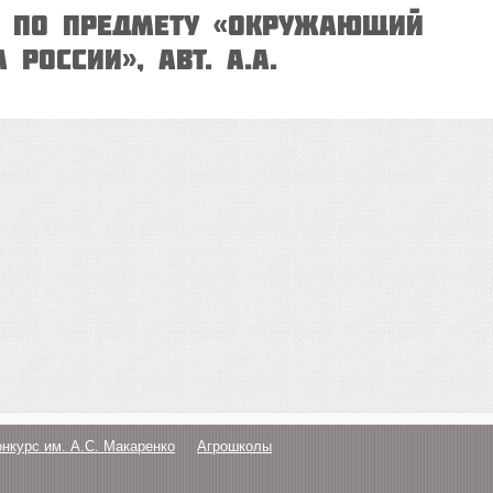
ч по предмету «Окружающий
 России», авт. А.А.
онкурс им. А.С. Макаренко
Агрошколы