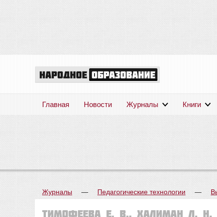
Главная
Новости
Журналы
Книги
Журналы
—
Педагогические технологии
—
В
Тимофеева Е. В., Халиман Л. Н.