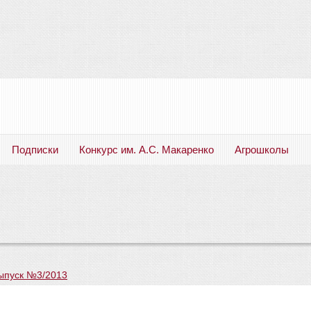
Подписки
Конкурс им. А.С. Макаренко
Агрошколы
Русский язык. Литература. Филология. Лингвистика. Методика преподавания. Учебные пособия
ыпуск №3/2013