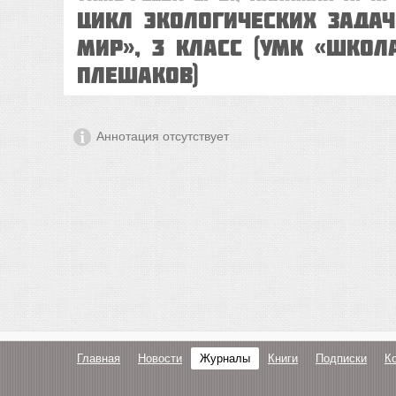
Цикл экологических зада
мир», 3 класс (УМК «Школа
Плешаков)
Аннотация отсутствует
Главная
Новости
Журналы
Книги
Подписки
К