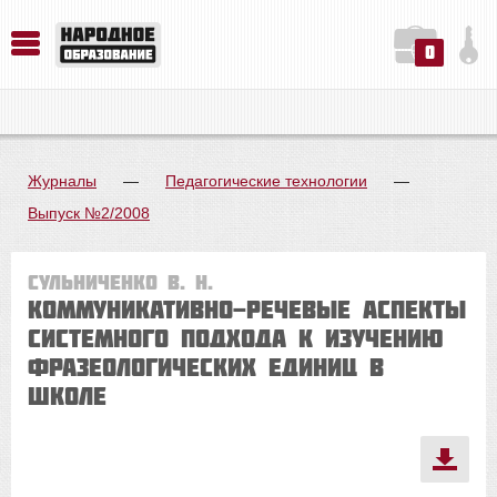
0
История. Обществознание. Методика преподавания. Учебные пособия
Русский язык. Литература. Филология. Лингвистика. Методика преподавания. Учебные пособия
Физика. Химия. Биология. Методика преподавания. Учебные пособия
Журналы
—
Педагогические технологии
—
Выпуск №2/2008
Сульниченко В. Н.
Коммуникативно-речевые аспекты
системного подхода к изучению
фразеологических единиц в
школе