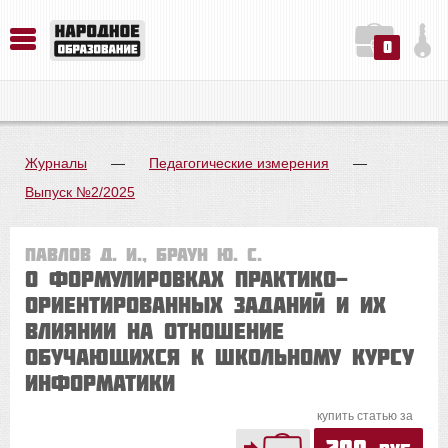
0
История. Обществознание. Методика преподавания. Учебные пособия
Русский язык. Литература. Филология. Лингвистика. Методика преподавания. Учебные пособия
Физика. Химия. Биология. Методика преподавания. Учебные пособия
Журналы
—
Педагогические измерения
—
Выпуск №2/2025
Павлов Д. И., Браун Ю. С.
О формулировках практико-
ориентированных заданий и их
влиянии на отношение
обучающихся к школьному курсу
информатики
купить статью за