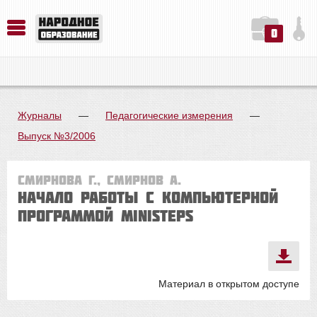
0
История. Обществознание. Методика преподавания. Учебные пособия
Русский язык. Литература. Филология. Лингвистика. Методика преподавания. Учебные пособия
Физика. Химия. Биология. Методика преподавания. Учебные пособия
Журналы
—
Педагогические измерения
—
Выпуск №3/2006
Смирнова Г., Смирнов А.
Начало работы с компьютерной
программой MINISTEPS
Материал в открытом доступе