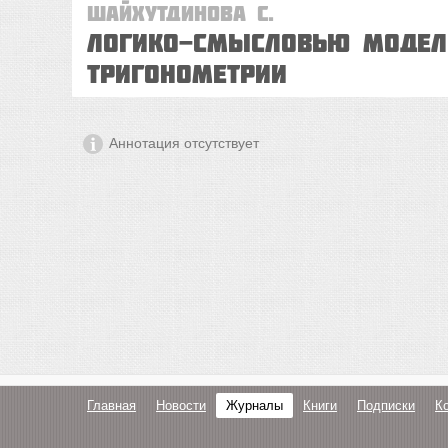
Шайхутдинова С.
Логико-смысловью модел
тригонометрии
Аннотация отсутствует
Главная
Новости
Журналы
Книги
Подписки
К