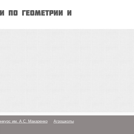
и по геометрии и
онкурс им. А.С. Макаренко
Агрошколы