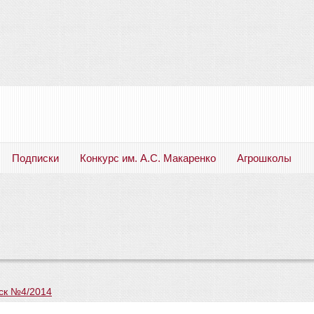
Подписки
Конкурс им. А.С. Макаренко
Агрошколы
Русский язык. Литература. Филология. Лингвистика. Методика преподавания. Учебные пособия
ск №4/2014