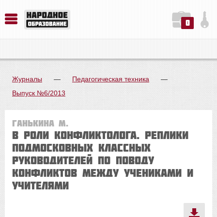
0
История. Обществознание. Методика преподавания. Учебные пособия
Русский язык. Литература. Филология. Лингвистика. Методика преподавания. Учебные пособия
Физика. Химия. Биология. Методика преподавания. Учебные пособия
Журналы
—
Педагогическая техника
—
Выпуск №6/2013
Ганькина М.
В роли конфликтолога. Реплики
подмосковных классных
руководителей по поводу
конфликтов между учениками и
учителями