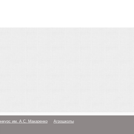
онкурс им. А.С. Макаренко
Агрошколы