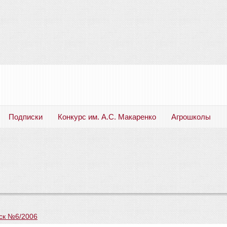
Подписки
Конкурс им. А.С. Макаренко
Агрошколы
Русский язык. Литература. Филология. Лингвистика. Методика преподавания. Учебные пособия
ск №6/2006