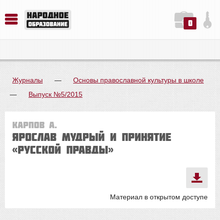
0
История. Обществознание. Методика преподавания. Учебные пособия
Русский язык. Литература. Филология. Лингвистика. Методика преподавания. Учебные пособия
Физика. Химия. Биология. Методика преподавания. Учебные пособия
Журналы
—
Основы православной культуры в школе
—
Выпуск №5/2015
Карпов А.
Ярослав Мудрый и принятие
«Русской Правды»
Материал в открытом доступе