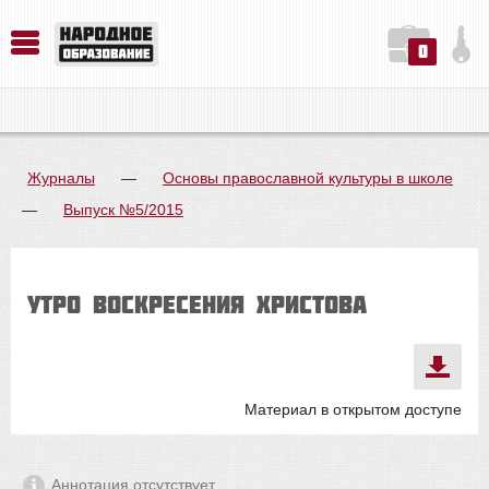
0
История. Обществознание. Методика преподавания. Учебные пособия
Русский язык. Литература. Филология. Лингвистика. Методика преподавания. Учебные пособия
Физика. Химия. Биология. Методика преподавания. Учебные пособия
Журналы
—
Основы православной культуры в школе
—
Выпуск №5/2015
Утро Воскресения Христова
Материал в открытом доступе
Аннотация отсутствует