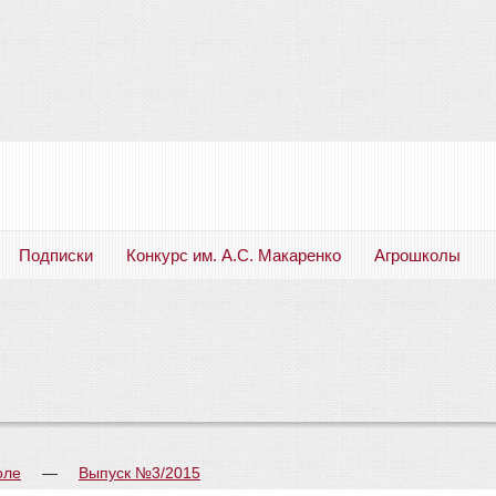
Подписки
Конкурс им. А.С. Макаренко
Агрошколы
Русский язык. Литература. Филология. Лингвистика. Методика преподавания. Учебные пособия
оле
—
Выпуск №3/2015