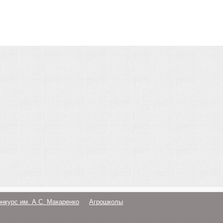
онкурс им. А.С. Макаренко
Агрошколы