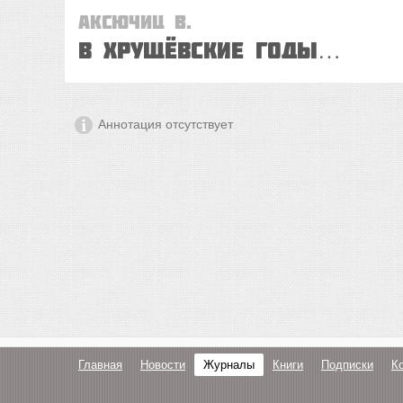
Аксючиц В.
В хрущёвские годы…
Аннотация отсутствует
Главная
Новости
Журналы
Книги
Подписки
К