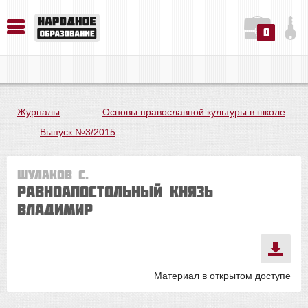
0
История. Обществознание. Методика преподавания. Учебные пособия
Русский язык. Литература. Филология. Лингвистика. Методика преподавания. Учебные пособия
Физика. Химия. Биология. Методика преподавания. Учебные пособия
Журналы
—
Основы православной культуры в школе
—
Выпуск №3/2015
Шулаков С.
Равноапостольный князь
Владимир
Материал в открытом доступе