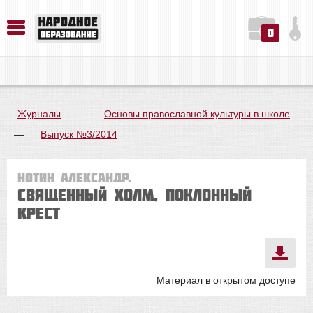
0
История. Обществознание. Методика преподавания. Учебные пособия
Русский язык. Литература. Филология. Лингвистика. Методика преподавания. Учебные пособия
Физика. Химия. Биология. Методика преподавания. Учебные пособия
Журналы
—
Основы православной культуры в школе
—
Выпуск №3/2014
Нотин Александр.
Священный Холм, Поклонный
крест
Материал в открытом доступе