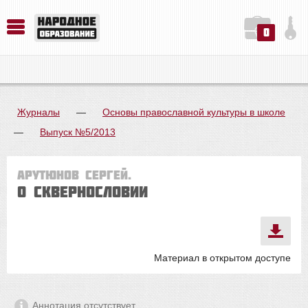
0
История. Обществознание. Методика преподавания. Учебные пособия
Русский язык. Литература. Филология. Лингвистика. Методика преподавания. Учебные пособия
Физика. Химия. Биология. Методика преподавания. Учебные пособия
Журналы
—
Основы православной культуры в школе
—
Выпуск №5/2013
Арутюнов Сергей.
О сквернословии
Материал в открытом доступе
Аннотация отсутствует