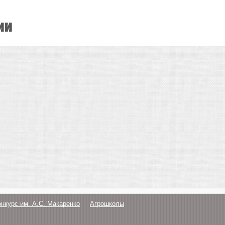
ии
онкурс им. А.С. Макаренко
Агрошколы