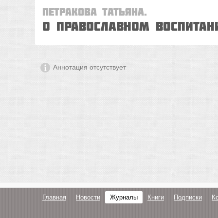
Петракова Татьяна.
О православном воспитан
Аннотация отсутствует
Главная
Новости
Журналы
Книги
Подписки
К