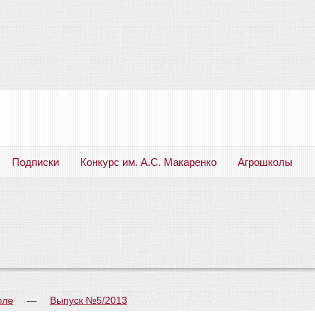
Подписки
Конкурс им. А.С. Макаренко
Агрошколы
Русский язык. Литература. Филология. Лингвистика. Методика преподавания. Учебные пособия
оле
—
Выпуск №5/2013