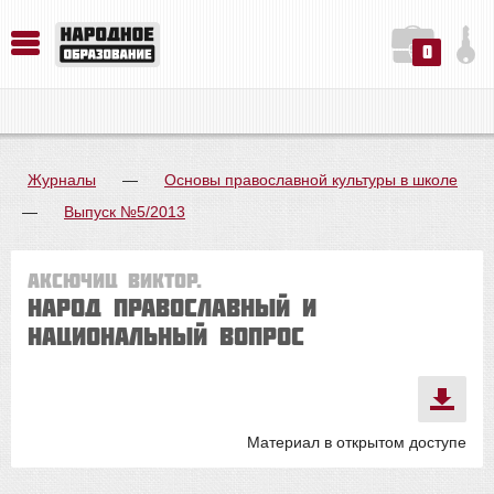
0
История. Обществознание. Методика преподавания. Учебные пособия
Русский язык. Литература. Филология. Лингвистика. Методика преподавания. Учебные пособия
Физика. Химия. Биология. Методика преподавания. Учебные пособия
Журналы
—
Основы православной культуры в школе
—
Выпуск №5/2013
Аксючиц Виктор.
Народ православный и
национальный вопрос
Материал в открытом доступе