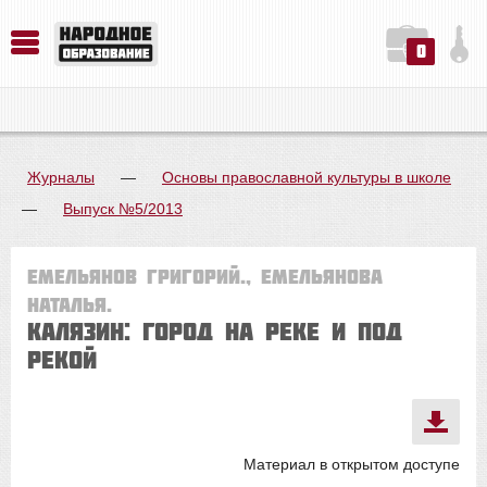
0
История. Обществознание. Методика преподавания. Учебные пособия
Русский язык. Литература. Филология. Лингвистика. Методика преподавания. Учебные пособия
Физика. Химия. Биология. Методика преподавания. Учебные пособия
Журналы
—
Основы православной культуры в школе
—
Выпуск №5/2013
Емельянов Григорий., Емельянова
Наталья.
Калязин: город на реке и под
рекой
Материал в открытом доступе