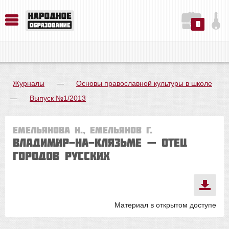
0
История. Обществознание. Методика преподавания. Учебные пособия
Русский язык. Литература. Филология. Лингвистика. Методика преподавания. Учебные пособия
Физика. Химия. Биология. Методика преподавания. Учебные пособия
Журналы
—
Основы православной культуры в школе
—
Выпуск №1/2013
Емельянова Н., Емельянов Г.
Владимир-на-Клязьме — отец
городов русских
Материал в открытом доступе