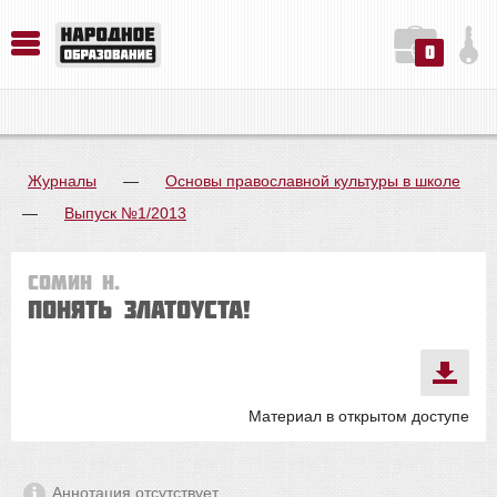
0
История. Обществознание. Методика преподавания. Учебные пособия
Русский язык. Литература. Филология. Лингвистика. Методика преподавания. Учебные пособия
Физика. Химия. Биология. Методика преподавания. Учебные пособия
Журналы
—
Основы православной культуры в школе
—
Выпуск №1/2013
Сомин Н.
Понять Златоуста!
Материал в открытом доступе
Аннотация отсутствует