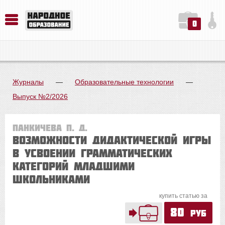
0
История. Обществознание. Методика преподавания. Учебные пособия
Русский язык. Литература. Филология. Лингвистика. Методика преподавания. Учебные пособия
Физика. Химия. Биология. Методика преподавания. Учебные пособия
Журналы
—
Образовательные технологии
—
Выпуск №2/2026
Панкичева П. Д.
Возможности дидактической игры
в усвоении грамматических
категорий младшими
школьниками
купить статью за
80
руб