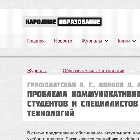
Главная
Новости
Журналы
Книги
Журналы
—
Образовательные технологии
Графодатская А. Г., Донцов Д. А
Проблема коммуникативно
студентов и специалисто
технологий
В статье представлено обоснование актуальности на
учебного проекта. Раскрывается специфика и эффект