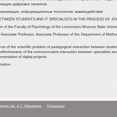
изации цифровых проектов.
оммуникация, информационные технологии, взаимодействие
TWEEN STUDENTS AND IT SPECIALISTS IN THE PROCESS OF JOI
ion of the Faculty of Psychology of the Lomonosov Moscow State Univer
 Associate Professor, Associate Professor of the Department of Metho
ance of the scientific problem of pedagogical interaction between stude
d effectiveness of the communicative interaction between specialists a
mentation of digital projects.
rmation
онкурс им. А.С. Макаренко
Агрошколы