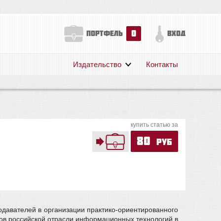
0
портфель
вход
Издательство
Контакты
О нас
Авторам
Поддержка
купить статью за
Публикации
80
руб
одавателей в организации практико-ориентированного
тов российской отрасли информационных технологий в