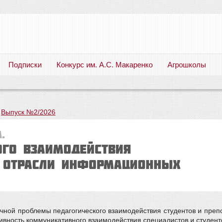
Подписки
Конкурс им. А.С. Макаренко
Агрошколы
Русский язык. Литература. Филология. Лингвистика. Методика преподавания. Учебные пособия
—
Выпуск №2/2026
.
го взаимодействия
в отрасли информационных
учной проблемы педагогического взаимодействия студентов и преп
ивность коммуникативного взаимодействия специалистов и студен