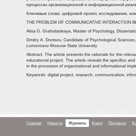
процессах организационной и информационной реал
Ключевые слова: цифровой проект, исследование, к
THE PROBLEM OF COMMUNICATIVE INTERACTION BE
Alisa G. Grafodatskaya, Master of Psychology, Dissertat
Dmitry A. Dontsov, Candidate of Psychological Sciences,
Lomonosov Moscow State University
Abstract. The article presents the rationale for the relev
educational project. The article reveals the specifics an
in the processes of organizational and informational imple
Keywords: digital project, research, communication, info
Главная
Новости
Журналы
Книги
Подписки
К