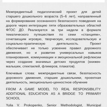
Межпредметный педагогический проект для детей
старшего дошкольного возраста (5–6 лет), направленный
на формирование осознанного безопасного поведения на
дороге через интеграцию пяти образовательных областей
ФГОС ДО. Реализуется за три недели в формате
тематического путешествия по семи «станциям»,
сочетающим игровую, творческую, исследовательскую и
социально-практическую деятельность. Проект
обеспечивает не только усвоение правил дорожного
движения, но и развитие универсальных навыков
планирования, коммуникации и эмоциональной рефлексии
через создание значимых детских продуктов (книжек-
малышек, спектаклей, фликеров, плакатов).
Ключевые слова: межпредметные связи, безопасность
дорожного движения, старшие дошкольники, проектная
деятельность, эмоционально-ценностное обучение
FROM A GAME MODEL TO REAL RESPONSIBILITY:
ADDITIONAL EDUCATION AS A BRIDGE TO PRIMARY
SCHOOL
Yulia V. Prokopenko, Senior Methodologist, Municipal