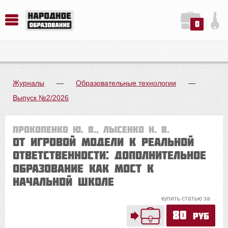
0
История. Обществознание. Методика преподавания. Учебные пособия
Русский язык. Литература. Филология. Лингвистика. Методика преподавания. Учебные пособия
Физика. Химия. Биология. Методика преподавания. Учебные пособия
Журналы
—
Образовательные технологии
—
Выпуск №2/2026
Прокопенко Ю. В., Лысенко Н. В.
От игровой модели к реальной
ответственности: дополнительное
образование как мост к
начальной школе
купить статью за
80
руб