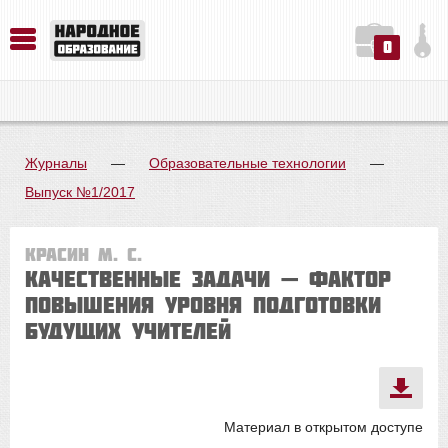
0
История. Обществознание. Методика преподавания. Учебные пособия
Русский язык. Литература. Филология. Лингвистика. Методика преподавания. Учебные пособия
Физика. Химия. Биология. Методика преподавания. Учебные пособия
Журналы
—
Образовательные технологии
—
Выпуск №1/2017
Красин М. С.
Качественные задачи — фактор
повышения уровня подготовки
будущих учителей
Материал в открытом доступе