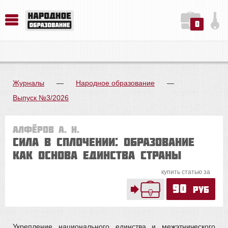
0
История. Обществознание. Методика преподавания. Учебные пособия
Русский язык. Литература. Филология. Лингвистика. Методика преподавания. Учебные пособия
Физика. Химия. Биология. Методика преподавания. Учебные пособия
Журналы
—
Народное образование
—
Выпуск №3/2026
Алфёров А. Н.
Сила в сплочении: образование
как основа единства страны
купить статью за
90
руб
Укрепление национального единства и межэтнического