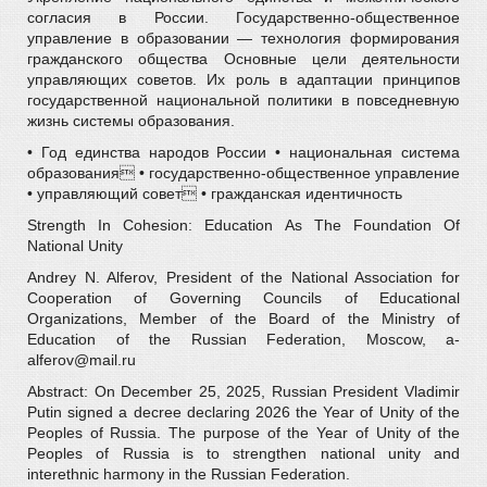
согласия в России. Государственно-общественное
управление в образовании — технология формирования
гражданского общества Основные цели деятельности
управляющих советов. Их роль в адаптации принципов
государственной национальной политики в повседневную
жизнь системы образования.
• Год единства народов России • национальная система
образования • государственно-общественное управление
• управляющий совет • гражданская идентичность
Strength In Cohesion: Education As The Foundation Of
National Unity
Andrey N. Alferov, President of the National Association for
Cooperation of Governing Councils of Educational
Organizations, Member of the Board of the Ministry of
Education of the Russian Federation, Moscow, a-
alferov@mail.ru
Abstract: On December 25, 2025, Russian President Vladimir
Putin signed a decree declaring 2026 the Year of Unity of the
Peoples of Russia. The purpose of the Year of Unity of the
Peoples of Russia is to strengthen national unity and
interethnic harmony in the Russian Federation.