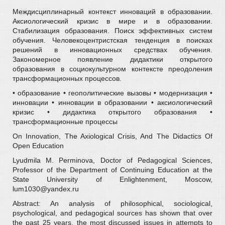
Междисциплинарный контекст инноваций в образовании.
Аксиологический кризис в мире и в образовании.
Стабилизация образования. Поиск эффективных систем
обучения. Человекоцентристская тенденция в поисках
решений в инновационных средствах обучения.
Закономерное появление дидактики открытого
образования в социокультурном контексте преодоления
трансформационных процессов.
• образование • геополитические вызовы • модернизация •
инновации • инновации в образовании • аксиологический
кризис • дидактика открытого образования •
трансформационные процессы
On Innovation, The Axiological Crisis, And The Didactics Of
Open Education
Lyudmila M. Perminova, Doctor of Pedagogical Sciences,
Professor of the Department of Continuing Education at the
State University of Enlightenment, Moscow,
lum1030@yandex.ru
Abstract: An analysis of philosophical, sociological,
psychological, and pedagogical sources has shown that over
the past 25 years, the most discussed issues in attempts to