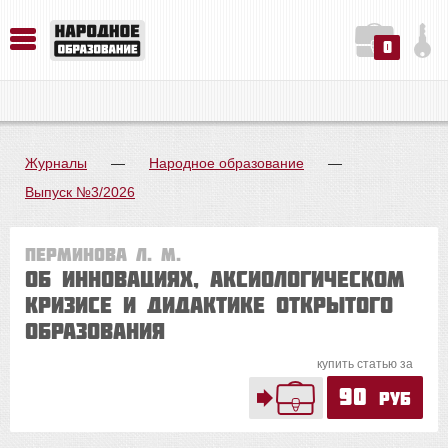
0
История. Обществознание. Методика преподавания. Учебные пособия
Русский язык. Литература. Филология. Лингвистика. Методика преподавания. Учебные пособия
Физика. Химия. Биология. Методика преподавания. Учебные пособия
Журналы
—
Народное образование
—
Выпуск №3/2026
Перминова Л. М.
Об инновациях, аксиологическом
кризисе и дидактике открытого
образования
купить статью за
90
руб