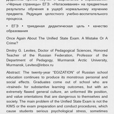
«Чёрные страницы» ЕГЭ. «Натаскивание» на предметные
результаты обучения в ущерб нормальному изучению
предмета. Редукция целостного учебно-воспитательного
процесса.
• ЕГЭ • триединая дидактическая цель • качество
образования
Once Again About The Unified State Exam. A Mistake Or A
Crime?
Dmitry G. Levites, Doctor of Pedagogical Sciences, Honored
Teacher of the Russian Federation, Professor of the
Department of Pedagogy, Murmansk Arctic University,
Murmansk, Levites@inbox.ru
Abstract: The twenty-year “EGIZATION” of Russian school
education continues to produce its monstrous personal and
social effects. Graduates come out of school who are
«trained» for substantive learning outcomes, but with an
extremely flawed general culture, an unformed life position,
and value orientations that are dangerous to themselves and
society. The main problem of the Unified State Exam is not the
KIMS or the exam preparation and conduct procedures, which
cause students serious psychological stress, sometimes