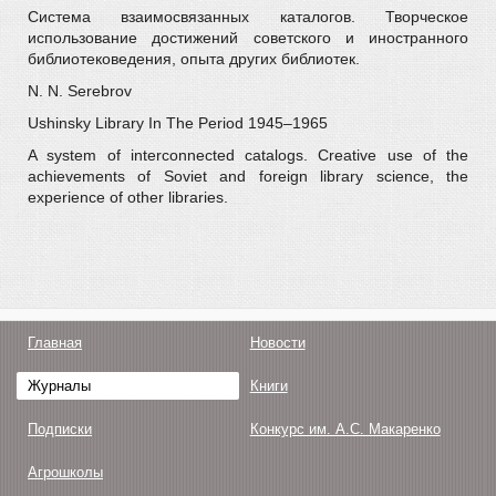
Система взаимосвязанных каталогов. Творческое
использование достижений советского и иностранного
библиотековедения, опыта других библиотек.
N. N. Serebrov
Ushinsky Library In The Period 1945–1965
A system of interconnected catalogs. Creative use of the
achievements of Soviet and foreign library science, the
experience of other libraries.
Главная
Новости
Журналы
Книги
Подписки
Конкурс им. А.С. Макаренко
Агрошколы