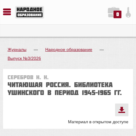
0
История. Обществознание. Методика преподавания. Учебные пособия
Русский язык. Литература. Филология. Лингвистика. Методика преподавания. Учебные пособия
Физика. Химия. Биология. Методика преподавания. Учебные пособия
Журналы
—
Народное образование
—
Выпуск №3/2026
Серебров Н. Н.
ЧИТАЮЩАЯ РОССИЯ. Библиотека
Ушинского в период 1945–1965 гг.
Материал в открытом доступе