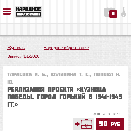
0
История. Обществознание. Методика преподавания. Учебные пособия
Русский язык. Литература. Филология. Лингвистика. Методика преподавания. Учебные пособия
Физика. Химия. Биология. Методика преподавания. Учебные пособия
Журналы
—
Народное образование
—
Выпуск №1/2026
Тарасова И. Б., Калинина Т. С., Попова Н.
Ю.
Реализация проекта «Кузница
Победы. Город Горький в 1941–1945
гг.»
купить статью за
90
руб