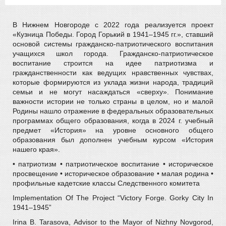
В Нижнем Новгороде с 2022 года реализуется проект
«Кузница Победы. Город Горький в 1941–1945 гг.», ставший
основой системы гражданско-патриотического воспитания
учащихся школ города. Гражданско-патриотическое
воспитание строится на идее патриотизма и
гражданственности как ведущих нравственных чувствах,
которые формируются из уклада жизни народа, традиций
семьи и не могут насаждаться «сверху». Понимание
важности истории не только страны в целом, но и малой
Родины нашло отражение в федеральных образовательных
программах общего образования, когда в 2024 г. учебный
предмет «История» на уровне основного общего
образования был дополнен учебным курсом «История
нашего края».
• патриотизм • патриотическое воспитание • историческое
просвещение • историческое образование • малая родина •
профильные кадетские классы Следственного комитета
Implementation Of The Project “Victory Forge. Gorky City In
1941–1945”
Irina B. Tarasova, Advisor to the Mayor of Nizhny Novgorod,