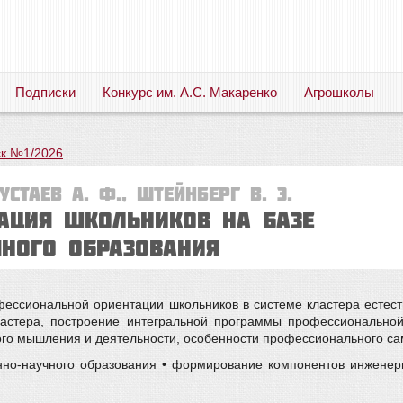
Подписки
Конкурс им. А.С. Макаренко
Агрошколы
Русский язык. Литература. Филология. Лингвистика. Методика преподавания. Учебные пособия
к №1/2026
устаев А. Ф., Штейнберг В. Э.
ация школьников на базе
чного образования
ессиональной ориентации школьников в системе кластера естест
кластера, построение интегральной программы профессионально
го мышления и деятельности, особенности профессионального са
енно-научного образования • формирование компонентов инжене