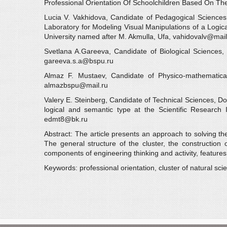
Professional Orientation Of Schoolchildren Based On The
Lucia V. Vakhidova, Candidate of Pedagogical Sciences
Laboratory for Modeling Visual Manipulations of a Logica
University named after M. Akmulla, Ufa, vahidovalv@mail
Svetlana A.Gareeva, Candidate of Biological Sciences, 
gareeva.s.a@bspu.ru
Almaz F. Mustaev, Candidate of Physico-mathematical 
almazbspu@mail.ru
Valery E. Steinberg, Candidate of Technical Sciences, Do
logical and semantic type at the Scientific Research 
edmt8@bk.ru
Abstract: The article presents an approach to solving the
The general structure of the cluster, the construction
components of engineering thinking and activity, feature
Keywords: professional orientation, cluster of natural sc