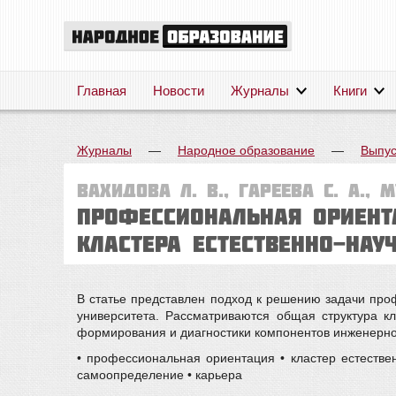
Главная
Новости
Журналы
Книги
Журналы
—
Народное образование
—
Выпус
Вахидова Л. В., Гареева С. А., М
Профессиональная ориент
кластера естественно-нау
В статье представлен подход к решению задачи проф
университета. Рассматриваются общая структура 
формирования и диагностики компонентов инженерно
• профессиональная ориентация • кластер естеств
самоопределение • карьера