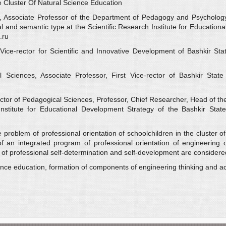
 Cluster Of Natural Science Education
, Associate Professor of the Department of Pedagogy and Psychology
l and semantic type at the Scientific Research Institute for Educatio
.ru
Vice-rector for Scientific and Innovative Development of Bashkir St
Sciences, Associate Professor, First Vice-rector of Bashkir Stat
ctor of Pedagogical Sciences, Professor, Chief Researcher, Head of th
Institute for Educational Development Strategy of the Bashkir Sta
 problem of professional orientation of schoolchildren in the cluster o
 of an integrated program of professional orientation of engineering 
s of professional self-determination and self-development are considere
ience education, formation of components of engineering thinking and act