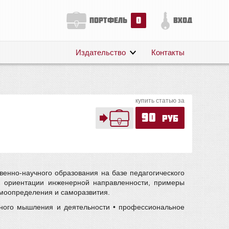
0
портфель
вход
Издательство
Контакты
О нас
Авторам
купить статью за
Поддержка
90
руб
Публикации
венно-научного образования на базе педагогического
й ориентации инженерной направленности, примеры
моопределения и саморазвития.
рного мышления и деятельности • профессиональное