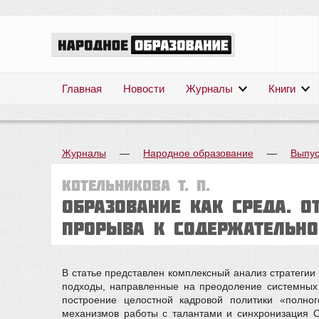
Главная
Новости
Журналы
Книги
Журналы
—
Народное образование
—
Выпус
Котельникова Т. П.
Образование как среда. О
прорыва к содержательн
В статье представлен комплексный анализ стратегии
подходы, направленные на преодоление системных 
построение целостной кадровой политики «полно
механизмов работы с талантами и синхронизация С