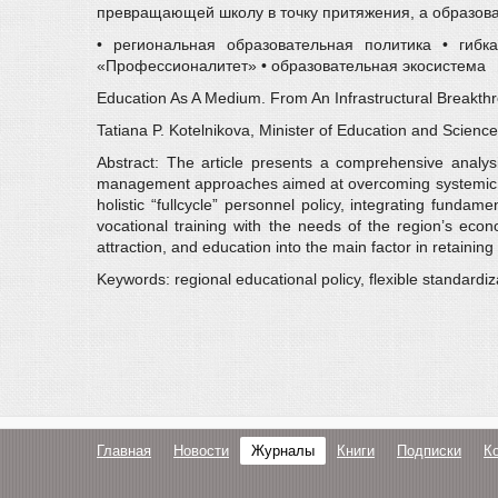
превращающей школу в точку притяжения, а образова
• региональная образовательная политика • гиб
«Профессионалитет» • образовательная экосистема
Education As A Medium. From An Infrastructural Breakth
Tatiana P. Kotelnikova, Minister of Education and Scien
Abstract: The article presents a comprehensive analys
management approaches aimed at overcoming systemic limita
holistic “fullcycle” personnel policy, integrating funda
vocational training with the needs of the region’s eco
attraction, and education into the main factor in retainin
Keywords: regional educational policy, flexible standardiz
Главная
Новости
Журналы
Книги
Подписки
К