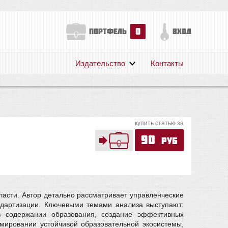
0
портфель
вход
Издательство
Контакты
О нас
Авторам
Поддержка
купить статью за
Публикации
90
руб
ласти. Автор детально рассматривает управленческие
ндартизации. Ключевыми темами анализа выступают:
в содержании образования, создание эффективных
мировании устойчивой образовательной экосистемы,