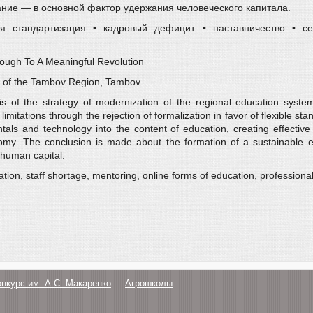
ние — в основной фактор удержания человеческого капитала.
кая стандартизация • кадровый дефицит • наставничество • 
rough To A Meaningful Revolution
ce of the Tambov Region, Tambov
is of the strategy of modernization of the regional education syst
tions through the rejection of formalization in favor of flexible stand
mentals and technology into the content of education, creating effect
nomy. The conclusion is made about the formation of a sustainable e
g human capital.
ation, staff shortage, mentoring, online forms of education, professiona
онкурс им. А.С. Макаренко
Агрошколы