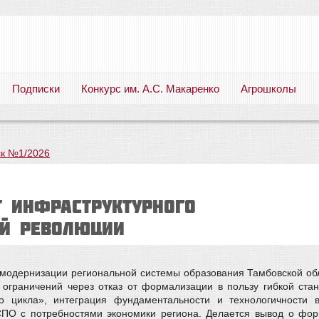
Подписки
Конкурс им. А.С. Макаренко
Агрошколы
Русский язык. Литература. Филология. Лингвистика. Методика преподавания. Учебные пособия
к №1/2026
т инфраструктурного
ой революции
 модернизации региональной системы образования Тамбовской об
ограничений через отказ от формализации в пользу гибкой ста
го цикла», интеграция фундаментальности и технологичности 
ПО с потребностями экономики региона. Делается вывод о фор