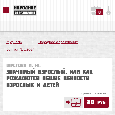
0
История. Обществознание. Методика преподавания. Учебные пособия
Русский язык. Литература. Филология. Лингвистика. Методика преподавания. Учебные пособия
Физика. Химия. Биология. Методика преподавания. Учебные пособия
Журналы
—
Народное образование
—
Выпуск №8/2024
Шустова И. Ю.
Значимый взрослый, или Как
рождаются общие ценности
взрослых и детей
купить статью за
80
руб