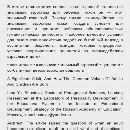
В статье поднимается вопрос, когда взрослый становится
значимым взрослым для ребёнка, какой он — этот
значимый взрослый. Почему только взаимодействие со
значимым взрослым может создать условия для
проживания и принятия ребёнком общечеловеческих
гуманистических ценностей. Наиболее целостно условия
для такого взаимодействия задаёт со-бытийный подход в
воспитании. Выделены позиции, которые определяют
условия формирования ценностей во взаимодействии
взрослых и детей.
• воспитание • школьники • значимый взрослый • ценности •
со-бытийная детско-взрослая общность
A Significant Adult, And How The Common Values Of Adults
And Children Are Born
Inna Yu. Shustova, Doctor of Pedagogical Sciences, Leading
Researcher at the Laboratory of Personality Development in
the Educational System of the Institute of Educational
Development Strategy of the Russian Academy of Education,
Moscow, innashustova@yandex.ru
Abstract: The article raises the question of when an adult
becomes a significant adult for a child, what kind of significant