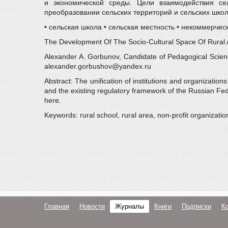
и экономической среды. Цели взаимодействия с
преобразовании сельских территорий и сельских школ
• сельская школа • сельская местность • некоммерче
The Development Of The Socio-Cultural Space Of Rural 
Alexander A. Gorbunov, Candidate of Pedagogical Scienc
alexander.gorbushov@yandex.ru
Abstract: The unification of institutions and organization
and the existing regulatory framework of the Russian Fede
here.
Keywords: rural school, rural area, non-profit organization
Главная
Новости
Журналы
Книги
Подписки
К