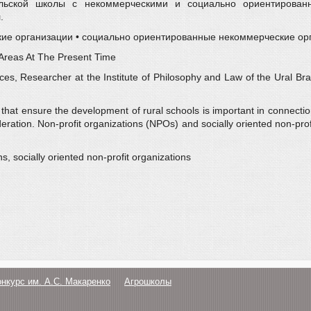
ельской школы с некоммерческими и социально ориентирован
.
ские организации • социально ориентированные некоммерческие ор
Areas At The Present Time
es, Researcher at the Institute of Philosophy and Law of the Ural Br
s that ensure the development of rural schools is important in connection 
ration. Non-profit organizations (NPOs) and socially oriented non-prof
s, socially oriented non-profit organizations
онкурс им. А.С. Макаренко
Агрошколы