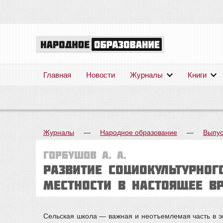
Главная
Новости
Журналы
Книги
Журналы
—
Народное образование
—
Выпус
Горбушов А. А.
Развитие социокультурног
местности в настоящее в
Сельская школа — важная и неотъемлемая часть в э