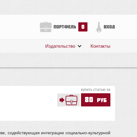
0
портфель
вход
Издательство
Контакты
О нас
Авторам
Поддержка
Публикации
купить статью за
80
руб
ве, содействующая интеграции социально-культурной