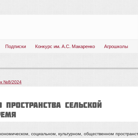
Подписки
Конкурс им. А.С. Макаренко
Агрошколы
Русский язык. Литература. Филология. Лингвистика. Методика преподавания. Учебные пособия
к №8/2024
о пространства сельской
ремя
кономическом, социальном, культурном, общественном пространст