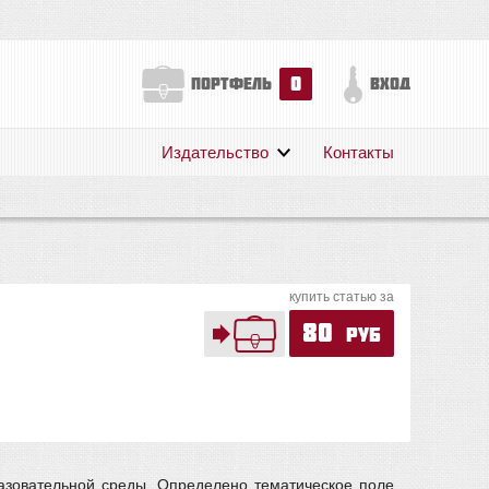
0
портфель
вход
Издательство
Контакты
О нас
Авторам
Поддержка
Публикации
купить статью за
80
руб
разовательной среды. Определено тематическое поле