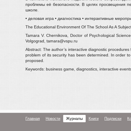
проблемы её безопасности. В целях просвещения пе
школе.
• деловая игра • диагностика • интерактивные меропр
The Educational Environment Of The School As A Subject
Tamara V. Chernikova, Doctor of Psychological Science
Volgograd, tamara@vspu.ru
Abstract: The author’s interactive diagnostic procedures 
problem of its security has been determined. In order t
proposed.
Keywords: business game, diagnostics, interactive event
Главная
Новости
Журналы
Книги
Подписки
К