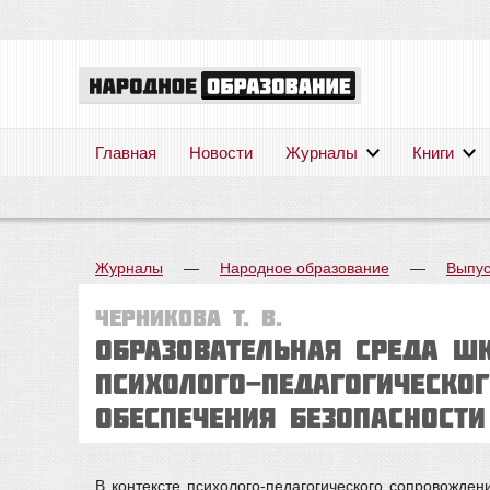
Главная
Новости
Журналы
Книги
Журналы
—
Народное образование
—
Выпус
Черникова Т. В.
Образовательная среда ш
психолого-педагогическо
обеспечения безопасности
В контексте психолого-педагогического сопровожде