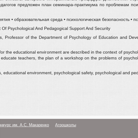
дагогов предложен план семинара-практикума по проблемам пси
иятия • образовательная среда • психологическая безопасность • 
 Of Psychological And Pedagogical Support And Security
s, Professor of the Department of Psychology of Education and Deve
for the educational environment are described in the context of psycho
o educate teachers, the plan of a workshop on the problems of psycholo
s, educational environment, psychological safety, psychological and pe
онкурс им. А.С. Макаренко
Агрошколы