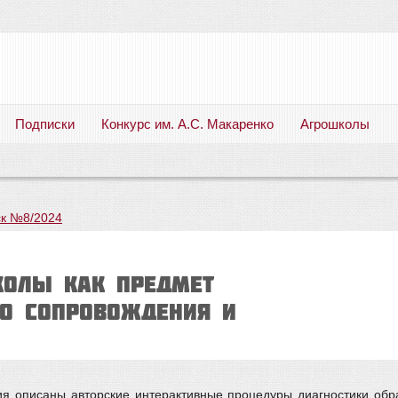
Подписки
Конкурс им. А.С. Макаренко
Агрошколы
Русский язык. Литература. Филология. Лингвистика. Методика преподавания. Учебные пособия
к №8/2024
колы как предмет
го сопровождения и
ния описаны авторские интерактивные процедуры диагностики об