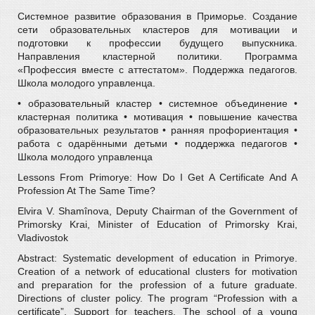
Системное развитие образования в Приморье. Создание
сети образовательных кластеров для мотивации и
подготовки к профессии будущего выпускника.
Направления кластерной политики. Программа
«Профессия вместе с аттестатом». Поддержка педагогов.
Школа молодого управленца.
• образовательный кластер • системное объединение •
кластерная политика • мотивация • повышение качества
образовательных результатов • ранняя профориентация •
работа с одарёнными детьми • поддержка педагогов •
Школа молодого управленца
Lessons From Primorye: How Do I Get A Certificate And A
Profession At The Same Time?
Elvira V. Shamînova, Deputy Chairman of the Government of
Primorsky Krai, Minister of Education of Primorsky Krai,
Vladivostok
Abstract: Systematic development of education in Primorye.
Creation of a network of educational clusters for motivation
and preparation for the profession of a future graduate.
Directions of cluster policy. The program “Profession with a
certificate”. Support for teachers. The school of a young