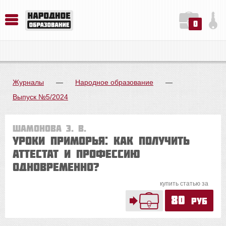
0
История. Обществознание. Методика преподавания. Учебные пособия
Русский язык. Литература. Филология. Лингвистика. Методика преподавания. Учебные пособия
Физика. Химия. Биология. Методика преподавания. Учебные пособия
Журналы
—
Народное образование
—
Выпуск №5/2024
Шамонова Э. В.
Уроки Приморья: как получить
аттестат и профессию
одновременно?
купить статью за
80
руб