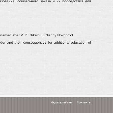
ования, социального заказа и их последствия для
ty named after V. P. Chkalov», Nizhny Novgorod
rder and their consequences for additional education of
Издательство
Контакты