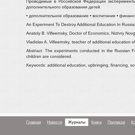
Проводимые в Российской Федерации эксперименты
дополнительного образования детей.
• дополнительное образование • воспитание • финанс
An Experiment To Destroy Additional Education In Russia
Anatoly B. Vifleemsky, Doctor of Economics, Nizhny Nov
Vladislav A. Vifleemsky, teacher of additional education
Abstract: The experiments conducted in the Russian Fed
children are considered.
Keywords: additional education, upbringing, financing, so
Главная
Новости
Журналы
Книги
Подписки
К