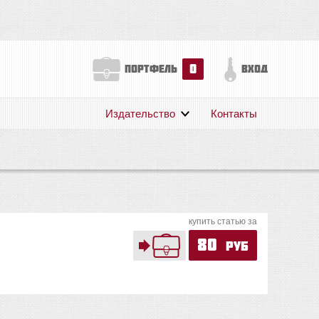
0
портфель
вход
Издательство
Контакты
О нас
Авторам
Поддержка
Публикации
купить статью за
80
руб