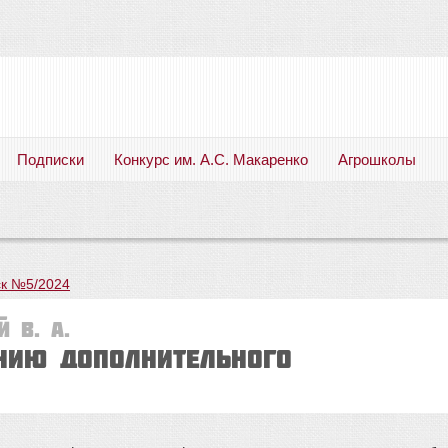
Подписки
Конкурс им. А.С. Макаренко
Агрошколы
Русский язык. Литература. Филология. Лингвистика. Методика преподавания. Учебные пособия
к №5/2024
 В. А.
нию дополнительного