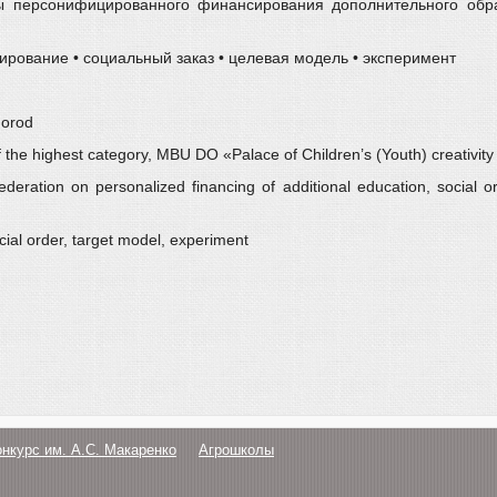
 персонифицированного финансирования дополнительного образ
ирование • социальный заказ • целевая модель • эксперимент
gorod
 of the highest category, MBU DO «Palace of Children’s (Youth) creativi
eration on personalized financing of additional education, social o
cial order, target model, experiment
онкурс им. А.С. Макаренко
Агрошколы