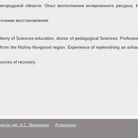
городской области. Опыт восполнения исчерпанного ресурса. И
сточники восстановления
emy of Sciences education, doctor of pedagogical Sciences, Professo
ol from the Nizhny Novgorod region. Experience of replenishing an exha
urces of recovery.
онкурс им. А.С. Макаренко
Агрошколы