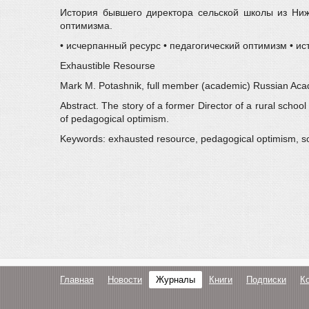
История бывшего директора сельской школы из Ниже
оптимизма.
• исчерпанный ресурс • педагогический оптимизм • и
Exhaustible Resourse
Mark M. Potashnik, full member (academic) Russian Acad
Abstract. The story of a former Director of a rural scho
of pedagogical optimism.
Keywords: exhausted resource, pedagogical optimism, so
Главная
Новости
Журналы
Книги
Подписки
К