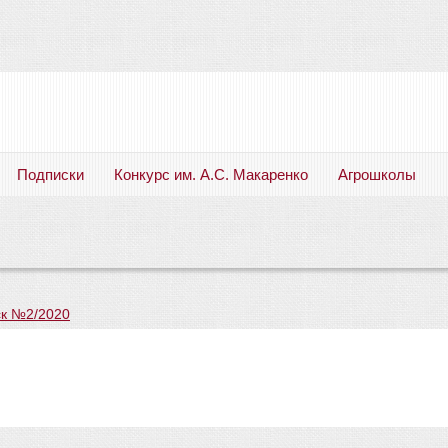
Подписки
Конкурс им. А.С. Макаренко
Агрошколы
Русский язык. Литература. Филология. Лингвистика. Методика преподавания. Учебные пособия
к №2/2020