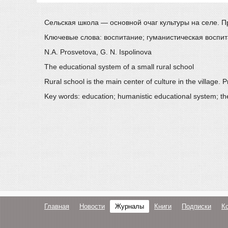
Сельская школа — основной очаг культуры на селе. П
Ключевые слова: воспитание; гуманистическая воспи
N.A. Prosvetova, G. N. Ispolinova
The educational system of a small rural school
Rural school is the main center of culture in the village.
Key words: education; humanistic educational system; the 
Главная
Новости
Журналы
Книги
Подписки
К