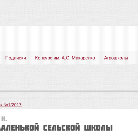
Подписки
Конкурс им. А.С. Макаренко
Агрошколы
Русский язык. Литература. Филология. Лингвистика. Методика преподавания. Учебные пособия
к №1/2017
 Н.
маленькой сельской школы