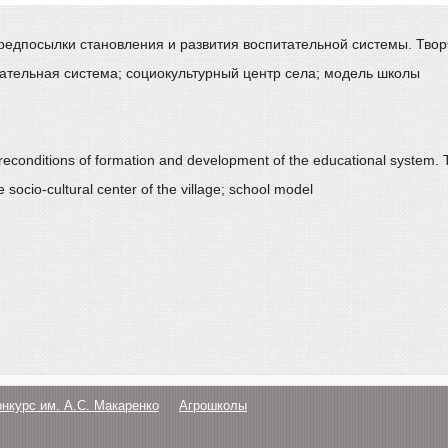
редпосылки становления и развития воспитательной системы. Творч
тательная система; социокультурный центр села; модель школы
 Preconditions of formation and development of the educational system. T
socio-cultural center of the village; school model
онкурс им. А.С. Макаренко
Агрошколы