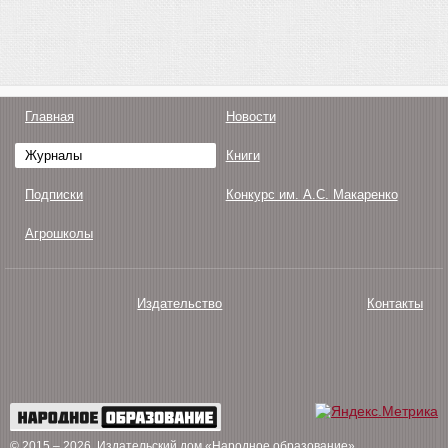
Главная
Новости
Журналы
Книги
Подписки
Конкурс им. А.С. Макаренко
Агрошколы
Издательство
Контакты
О нас
Авторам
Поддержка
Публикации
© 2015 – 2026
. Издательский дом «Народное образование»