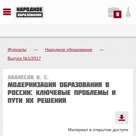
0
История. Обществознание. Методика преподавания. Учебные пособия
Русский язык. Литература. Филология. Лингвистика. Методика преподавания. Учебные пособия
Физика. Химия. Биология. Методика преподавания. Учебные пособия
Журналы
—
Народное образование
—
Выпуск №1/2017
Аванесов В. С.
Модернизация образования в
России: ключевые проблемы и
пути их решения
Материал в открытом доступе