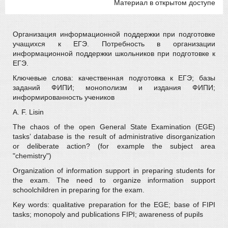
Материал в открытом доступе
Организация информационной поддержки при подготовке
учащихся к ЕГЭ. Потребность в организации
информационной поддержки школьников при подготовке к
ЕГЭ.
Ключевые слова: качественная подготовка к ЕГЭ; базы
заданий ФИПИ; монополизм и издания ФИПИ;
информированность учеников
A. F. Lisin
The chaos of the open General State Examination (EGE)
tasks’ database is the result of administrative disorganization
or deliberate action? (for example the subject area
"chemistry")
Organization of information support in preparing students for
the exam. The need to organize information support
schoolchildren in preparing for the exam.
Key words: qualitative preparation for the EGE; base of FIPI
tasks; monopoly and publications FIPI; awareness of pupils