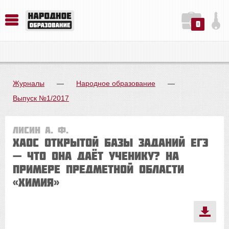
0
История. Обществознание. Методика преподавания. Учебные пособия
Русский язык. Литература. Филология. Лингвистика. Методика преподавания. Учебные пособия
Физика. Химия. Биология. Методика преподавания. Учебные пособия
Журналы
—
Народное образование
—
Выпуск №1/2017
Лисин А. Ф.
Хаос открытой базы заданий ЕГЭ
— что она даёт ученику? На
примере предметной области
«химия»